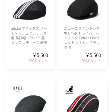
adidas アディダス サー
ニューエラ ハンチング
モメッシュ ハンチング
帽 Driver ドライバーハ
帽 鳥打帽 ブラック 黒
ンチング Cotton Linen
メンズ レディース 帽子
コットンリネン ブラッ
ク 黒
￥5,500
￥5,500
550ポイント
550ポイント