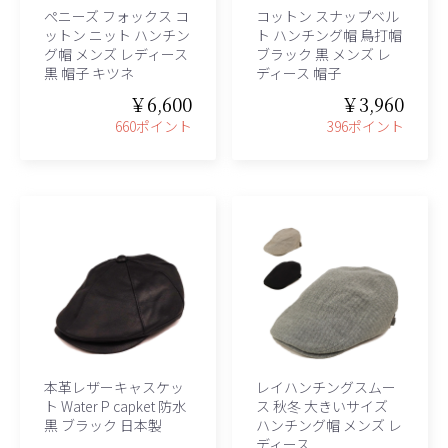
ぺニーズ フォックス コ
コットン スナップベル
ットン ニット ハンチン
ト ハンチング帽 鳥打帽
グ帽 メンズ レディース
ブラック 黒 メンズ レ
黒 帽子 キツネ
ディース 帽子
￥6,600
￥3,960
660ポイント
396ポイント
本革レザーキャスケッ
レイハンチングスムー
ト Water P capket 防水
ス 秋冬 大きいサイズ
黒 ブラック 日本製
ハンチング帽 メンズ レ
ディース