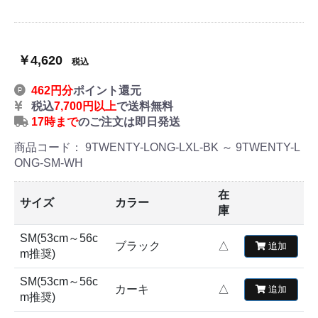
￥4,620
税込
462円分
ポイント還元
税込
7,700円以上
で送料無料
17時まで
のご注文は即日発送
商品コード：
9TWENTY-LONG-LXL-BK ～ 9TWENTY-L
ONG-SM-WH
在
サイズ
カラー
庫
SM(53cm～56c
ブラック
△
追加
m推奨)
SM(53cm～56c
カーキ
△
追加
m推奨)