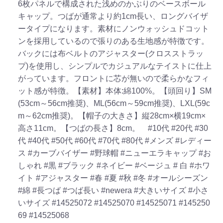
6枚パネルで構成された浅めのかぶりのベースボール
キャップ。つばが通常より約1cm長い、ロングバイザ
ータイプになります。素材にノンウォッシュドコット
ンを採用しているので張りのある生地感が特徴です。
バックには布ベルトのアジャスター(クロスストラッ
プ)を使用し、シンプルでカジュアルなテイストに仕上
がっています。フロントに芯が無いので柔らかなフィ
ット感が特徴。【素材】本体:綿100%。【頭回り】SM
(53cm～56cm推奨)、ML(56cm～59cm推奨)、LXL(59c
m～62cm推奨)。【帽子の大きさ】縦28cm×横19cm×
高さ11cm。【つばの長さ】8cm。
#10代
#20代
#30
代
#40代
#50代
#60代
#70代
#80代
#メンズ
#レディー
ス
#カーブバイザー
#野球帽
#ニューエラキャップ
#お
しゃれ
#黒
#ブラック
#ネイビー
#ベージュ
# 白
#ホワ
イト
#アジャスター
#春
#夏
#秋
#冬
#オールシーズン
#綿
#長つば
#つば長い
#newera
#大きいサイズ
#小さ
いサイズ
#14525072
#14525070
#14525071
#145250
69
#14525068