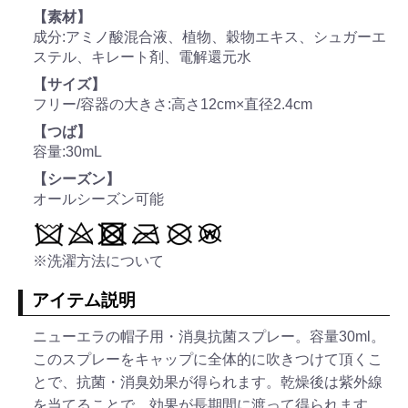
【素材】
成分:アミノ酸混合液、植物、穀物エキス、シュガーエ
ステル、キレート剤、電解還元水
【サイズ】
フリー/容器の大きさ:高さ12cm×直径2.4cm
【つば】
容量:30mL
【シーズン】
オールシーズン可能
※洗濯方法について
アイテム説明
ニューエラの帽子用・消臭抗菌スプレー。容量30ml。
このスプレーをキャップに全体的に吹きつけて頂くこ
とで、抗菌・消臭効果が得られます。乾燥後は紫外線
を当てることで、効果が長期間に渡って得られます。