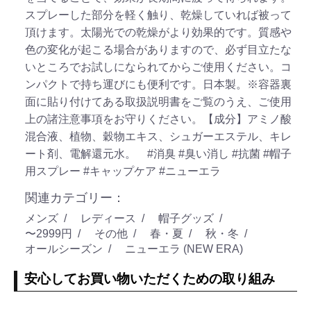
スプレーした部分を軽く触り、乾燥していれば被って
頂けます。太陽光での乾燥がより効果的です。質感や
色の変化が起こる場合がありますので、必ず目立たな
いところでお試しになられてからご使用ください。コ
ンパクトで持ち運びにも便利です。日本製。※容器裏
面に貼り付けてある取扱説明書をご覧のうえ、ご使用
上の諸注意事項をお守りください。【成分】アミノ酸
混合液、植物、穀物エキス、シュガーエステル、キレ
ート剤、電解還元水。
#消臭
#臭い消し
#抗菌
#帽子
用スプレー
#キャップケア
#ニューエラ
関連カテゴリー：
メンズ
レディース
帽子グッズ
〜2999円
その他
春・夏
秋・冬
オールシーズン
ニューエラ (NEW ERA)
安心してお買い物いただくための取り組み