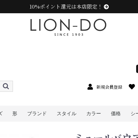
10%ポイント還元は本店限定！
新規会員登録
ズ
形
ブランド
スタイル
カラー
価格
シ
4cm
5cm
6cm
7cm
8cm
9cm
0cm
1cm
2cm
cm以上
ハット
キャップ
ニット帽
キャスケット
ハンチング
ベレー帽
帽子グッズ
その他の帽子
ニューエラ (NEW ERA)
センスオブグレース(Sense of Grace、グレース、g
カンゴール (KANGOL)
ラコステ (LACOSTE)
アディダス (adidas)
ミュールバウアー ( MUHLBAUER)
エディ (edih.)
その他のブランド
メンズ
レディース
キッズ
オレンジ系
イエロー系
ピンク系
パープル系
レッド・ワイン系
ブルー・ネイビー系
グリーン・カーキ系
ブラック系
グレー系
ブラウン系
ベージュ系
ホワイト系
その他
〜1999円
〜2999円
〜3999円
〜4999円
5000円以
ミュールバウア