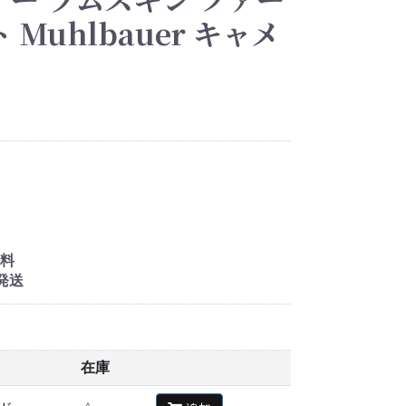
Muhlbauer キャメ
料
発送
在庫