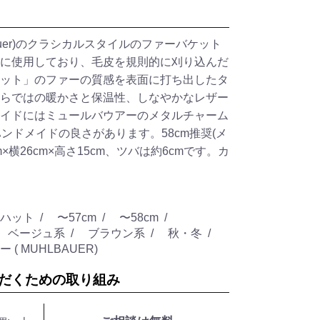
auer)のクラシカルスタイルのファーバケット
に使用しており、毛皮を規則的に刈り込んだ
ット」のファーの質感を表面に打ち出したタ
らではの暖かさと保温性、しなやかなレザー
イドにはミュールバウアーのメタルチャーム
ンドメイドの良さがあります。58cm推奨(メ
m×横26cm×高さ15cm、ツバは約6cmです。カ
ハット
〜57cm
〜58cm
ベージュ系
ブラウン系
秋・冬
( MUHLBAUER)
だくための取り組み