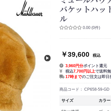
バケットハット 
ル
0.00
(0件)
￥39,600
税込
3,960円分
ポイント還元
税込
7,700円以上
で送料無
17時まで
のご注文は即日
商品コード：
CP658-59-GD
サイズ
カラー