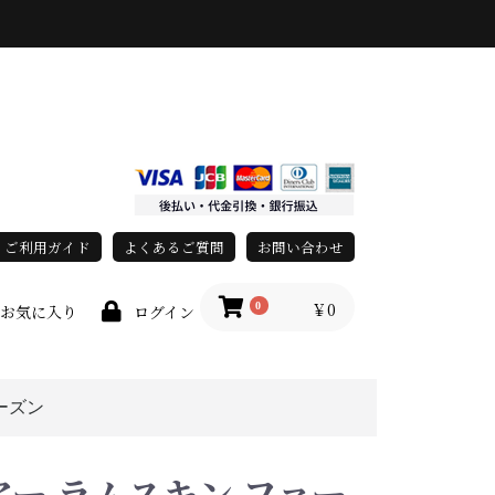
ご利用ガイド
よくあるご質問
お問い合わせ
￥0
0
お気に入り
ログイン
ーズン
race)
上
春・夏
秋・冬
オールシーズン
ー ラムスキン ファー