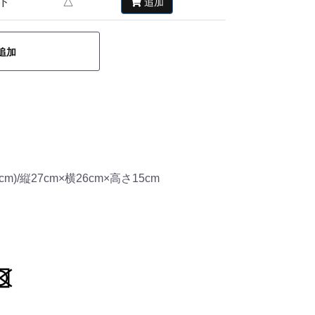
ド
△
追加
追加
m)/縦27cm×横26cm×高さ15cm