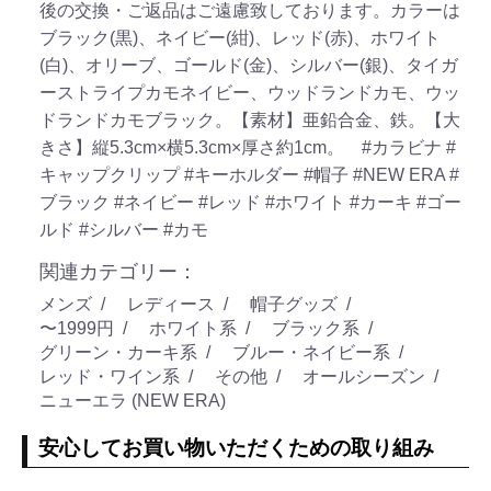
後の交換・ご返品はご遠慮致しております。カラーは
ブラック(黒)、ネイビー(紺)、レッド(赤)、ホワイト
(白)、オリーブ、ゴールド(金)、シルバー(銀)、タイガ
ーストライプカモネイビー、ウッドランドカモ、ウッ
ドランドカモブラック。【素材】亜鉛合金、鉄。【大
きさ】縦5.3cm×横5.3cm×厚さ約1cm。
#カラビナ
#
キャップクリップ
#キーホルダー
#帽子
#NEW ERA
#
ブラック
#ネイビー
#レッド
#ホワイト
#カーキ
#ゴー
ルド
#シルバー
#カモ
関連カテゴリー：
メンズ
レディース
帽子グッズ
〜1999円
ホワイト系
ブラック系
グリーン・カーキ系
ブルー・ネイビー系
レッド・ワイン系
その他
オールシーズン
ニューエラ (NEW ERA)
安心してお買い物いただくための取り組み