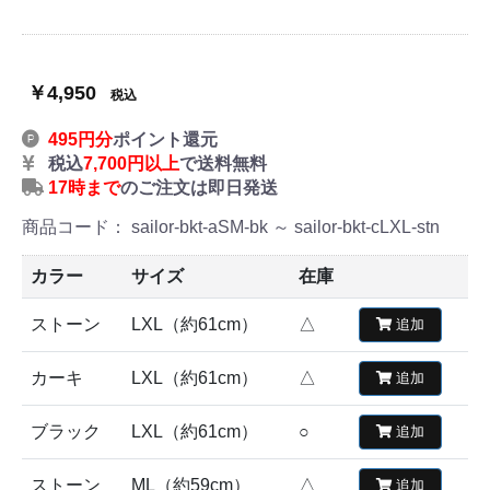
￥4,950
税込
495円分
ポイント還元
税込
7,700円以上
で送料無料
17時まで
のご注文は即日発送
商品コード：
sailor-bkt-aSM-bk ～ sailor-bkt-cLXL-stn
カラー
サイズ
在庫
ストーン
LXL（約61cm）
△
追加
カーキ
LXL（約61cm）
△
追加
ブラック
LXL（約61cm）
○
追加
ストーン
ML（約59cm）
△
追加