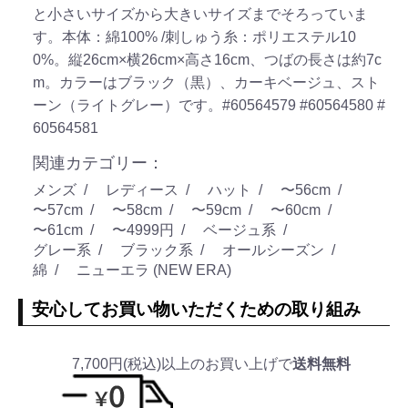
と小さいサイズから大きいサイズまでそろっていま
す。本体：綿100% /刺しゅう糸：ポリエステル10
0%。縦26cm×横26cm×高さ16cm、つばの長さは約7c
m。カラーはブラック（黒）、カーキベージュ、スト
ーン（ライトグレー）です。
#60564579
#60564580
#
60564581
関連カテゴリー：
メンズ
レディース
ハット
〜56cm
〜57cm
〜58cm
〜59cm
〜60cm
〜61cm
〜4999円
ベージュ系
グレー系
ブラック系
オールシーズン
綿
ニューエラ (NEW ERA)
安心してお買い物いただくための取り組み
7,700円(税込)以上のお買い上げで
送料無料