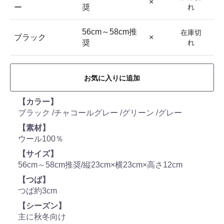
×
ー
奨
れ
56cm～58cm推
在庫切
ブラック
×
奨
れ
お気に入りに追加
【カラー】
ブラック /チャコールグレー /グリーン /グレー
【素材】
ウール100％
【サイズ】
56cm～58cm推奨/縦23cm×横23cm×高さ12cm
【つば】
つば約3cm
【シーズン】
主に秋冬向け