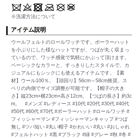
※洗濯方法について
アイテム説明
ウールフェルトのロールワッチです。ボーラーハット
を小ぶりにした様なハットですが、つばが丸く収まっ
ているので、ワッチ感覚で気軽にかぶって頂けます。
ベーシックなカラーと、すっきりしたスタイルで、カ
ジュアルにもシックにも使えるアイテムです。【素
材】ウール100％。【頭回り】56cm～58cm推奨。ス
ベリの内側でサイズ調整が可能です。【帽子の大き
さ】縦23cm×横23cm×高さ12cm。【つばの長さ】約3c
m。
#メンズ
#レディース
#10代
#20代
#30代
#40代
#50代
#60代
#70代
#ボーラーハット
#ロールワッチ
#
フィッシャーマン
#フィッシャーマンキャップ
#つば
無し
#ツバ短い
#丸い帽子
#かわいい
#丸い
#おしゃれ
#フェルトハット
#黒
#ブラック
#緑
#グレー
#秋
#冬
#