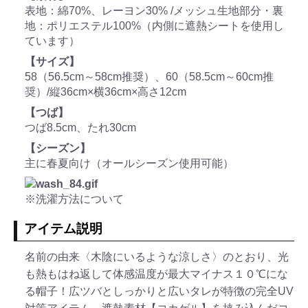
表地：綿70%、レーヨン30% /メッシュ生地部分・裏
地：ポリエステル100%（内側に遮熱シートを使用し
ています）
【サイズ】
58（56.5cm～58cm推奨）、60（58.5cm～60cm推
奨）/縦36cm×横36cm×高さ12cm
【つば】
つば8.5cm、たれ30cm
【シーズン】
主に春夏向け（オールシーズン使用可能）
※洗濯方法について
アイテム説明
名前の由来〈木陰にいるような涼しさ〉のとおり、光
も熱もはね返して体感温度が最大マイナス１０℃にな
る帽子！広ツバとしっかりと広いタレが特徴の完全UV