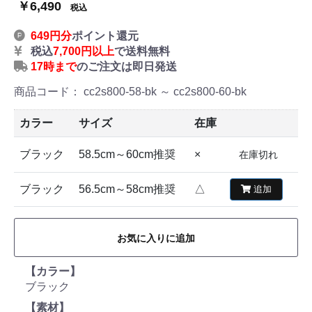
￥6,490
税込
649円分
ポイント還元
税込
7,700円以上
で送料無料
17時まで
のご注文は即日発送
商品コード：
cc2s800-58-bk ～ cc2s800-60-bk
カラー
サイズ
在庫
ブラック
58.5cm～60cm推奨
×
在庫切れ
ブラック
56.5cm～58cm推奨
△
追加
お気に入りに追加
【カラー】
ブラック
【素材】