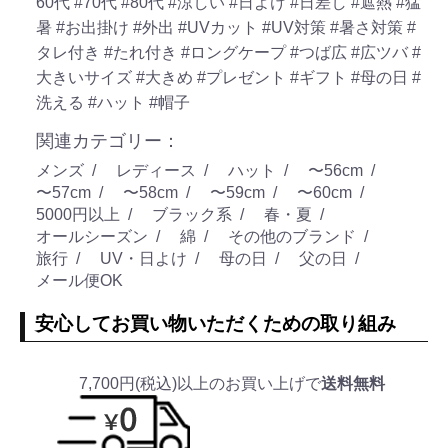
60代
#70代
#80代
#涼しい
#日よけ
#日差し
#遮熱
#猛
暑
#お出掛け
#外出
#UVカット
#UV対策
#暑さ対策
#
タレ付き
#たれ付き
#ロングケープ
#つば広
#広ツバ
#
大きいサイズ
#大きめ
#プレゼント
#ギフト
#母の日
#
洗える
#ハット
#帽子
関連カテゴリー：
メンズ
レディース
ハット
〜56cm
〜57cm
〜58cm
〜59cm
〜60cm
5000円以上
ブラック系
春・夏
オールシーズン
綿
その他のブランド
旅行
UV・日よけ
母の日
父の日
メール便OK
安心してお買い物いただくための取り組み
7,700円(税込)以上のお買い上げで
送料無料