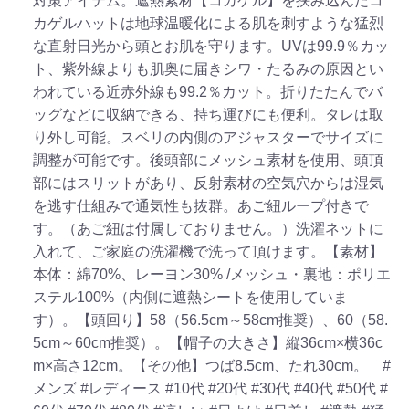
対策アイテム。遮熱素材【コカゲル】を挟み込んだコ
カゲルハットは地球温暖化による肌を刺すような猛烈
な直射日光から頭とお肌を守ります。UVは99.9％カッ
ト、紫外線よりも肌奥に届きシワ・たるみの原因とい
われている近赤外線も99.2％カット。折りたたんでバ
ッグなどに収納できる、持ち運びにも便利。タレは取
り外し可能。スベリの内側のアジャスターでサイズに
調整が可能です。後頭部にメッシュ素材を使用、頭頂
部にはスリットがあり、反射素材の空気穴からは湿気
を逃す仕組みで通気性も抜群。あご紐ループ付きで
す。（あご紐は付属しておりません。）洗濯ネットに
入れて、ご家庭の洗濯機で洗って頂けます。【素材】
本体：綿70%、レーヨン30% /メッシュ・裏地：ポリエ
ステル100%（内側に遮熱シートを使用していま
す）。【頭回り】58（56.5cm～58cm推奨）、60（58.
5cm～60cm推奨）。【帽子の大きさ】縦36cm×横36c
m×高さ12cm。【その他】つば8.5cm、たれ30cm。
#
メンズ
#レディース
#10代
#20代
#30代
#40代
#50代
#