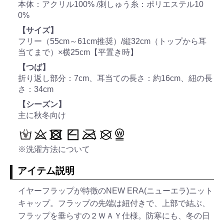
本体：アクリル100% /刺しゅう糸：ポリエステル10
0%
【サイズ】
フリー（55cm～61cm推奨）/縦32cm（トップから耳
当てまで）×横25cm【平置き時】
【つば】
折り返し部分：7cm、耳当ての長さ：約16cm、紐の長
さ：34cm
【シーズン】
主に秋冬向け
※洗濯方法について
アイテム説明
イヤーフラップが特徴のNEW ERA(ニューエラ)ニット
キャップ。フラップの先端は紐付きで、上部で結ぶ、
フラップを垂らすの２ＷＡＹ仕様。防寒にも、冬の日