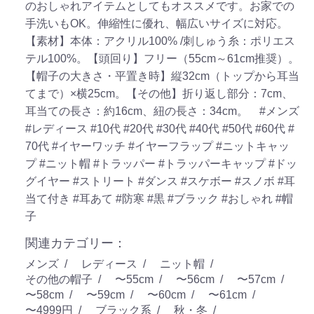
のおしゃれアイテムとしてもオススメです。お家での
手洗いもOK。伸縮性に優れ、幅広いサイズに対応。
【素材】本体：アクリル100% /刺しゅう糸：ポリエス
テル100%。【頭回り】フリー（55cm～61cm推奨）。
【帽子の大きさ・平置き時】縦32cm（トップから耳当
てまで）×横25cm。【その他】折り返し部分：7cm、
耳当ての長さ：約16cm、紐の長さ：34cm。
#メンズ
#レディース
#10代
#20代
#30代
#40代
#50代
#60代
#
70代
#イヤーワッチ
#イヤーフラップ
#ニットキャッ
プ
#ニット帽
#トラッパー
#トラッパーキャップ
#ドッ
グイヤー
#ストリート
#ダンス
#スケボー
#スノボ
#耳
当て付き
#耳あて
#防寒
#黒
#ブラック
#おしゃれ
#帽
子
関連カテゴリー：
メンズ
レディース
ニット帽
その他の帽子
〜55cm
〜56cm
〜57cm
〜58cm
〜59cm
〜60cm
〜61cm
〜4999円
ブラック系
秋・冬