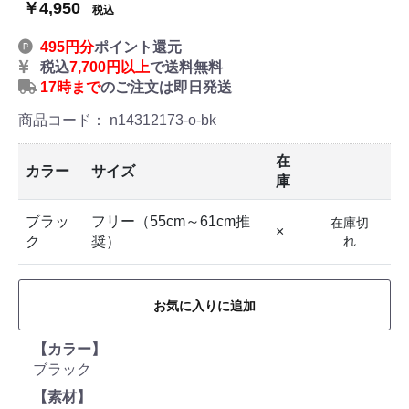
￥4,950
税込
495円分
ポイント還元
税込
7,700円以上
で送料無料
17時まで
のご注文は即日発送
商品コード：
n14312173-o-bk
在
カラー
サイズ
庫
ブラッ
フリー（55cm～61cm推
在庫切
×
ク
奨）
れ
お気に入りに追加
【カラー】
ブラック
【素材】