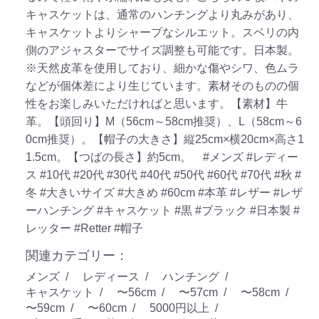
キャスケットは、通常のハンチングより丸みがあり、
キャスケットよりシャープなシルエット。スベリの内
側のアジャスターでサイズ調整も可能です。日本製。
※天然皮革を使用しており、細かな傷やシワ、色ムラ
などが個体差により生じています。素材そのものの個
性をお楽しみいただければと思います。【素材】牛
革。【頭回り】M（56cm～58cm推奨）、L（58cm～6
0cm推奨）。【帽子の大きさ】縦25cm×横20cm×高さ1
1.5cm。【つばの長さ】約5cm。
#メンズ
#レディー
ス
#10代
#20代
#30代
#40代
#50代
#60代
#70代
#秋
#
冬
#大きいサイズ
#大きめ
#60cm
#本革
#レザー
#レザ
ーハンチング
#キャスケット
#黒
#ブラック
#日本製
#
レッター
#Retter
#帽子
関連カテゴリー：
メンズ
レディース
ハンチング
キャスケット
〜56cm
〜57cm
〜58cm
〜59cm
〜60cm
5000円以上