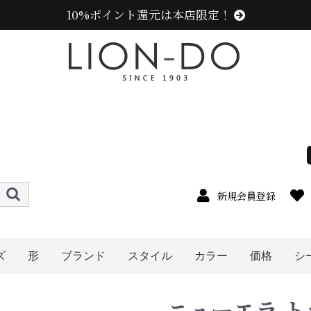
10%ポイント還元は本店限定！
新規会員登録
ズ
形
ブランド
スタイル
カラー
価格
シ
4cm
5cm
6cm
7cm
8cm
9cm
0cm
1cm
2cm
cm以上
ハット
キャップ
ニット帽
キャスケット
ハンチング
ベレー帽
帽子グッズ
その他の帽子
ニューエラ (NEW ERA)
センスオブグレース(Sense of Grace、グレース、g
カンゴール (KANGOL)
ラコステ (LACOSTE)
アディダス (adidas)
ミュールバウアー ( MUHLBAUER)
エディ (edih.)
その他のブランド
メンズ
レディース
キッズ
オレンジ系
イエロー系
ピンク系
パープル系
レッド・ワイン系
ブルー・ネイビー系
グリーン・カーキ系
ブラック系
グレー系
ブラウン系
ベージュ系
ホワイト系
その他
〜1999円
〜2999円
〜3999円
〜4999円
5000円以
ニューエラ ト