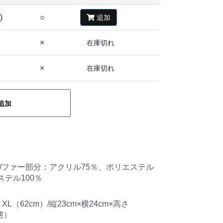
)
○
追加
×
在庫切れ
×
在庫切れ
追加
 /ファー部分：アクリル75％、ポリエステル
ステル100％
XL（62cm）/縦23cm×横24cm×高さ
態）