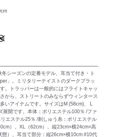
cm
)の秋冬シーズンの定番モデル、耳当て付き・ト
apper」。ミリタリーテイストのダークブラッ
す。トラッパーは一般的にはフライトキャッ
さから、ストリートのみならずウィンタース
いアイテムです。サイズはM (58cm)、 L
 の3サイズ展開です。本体：ポリエステル100％ /ファ
リエステル25％ /刺しゅう糸：ポリエステル
0cm）、XL（62cm）、縦23cm×横24cm×高
態）、耳当て部分：縦26cm×横10cm
#10代