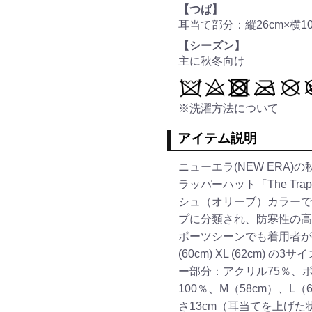
【つば】
耳当て部分：縦26cm×横10
【シーズン】
主に秋冬向け
※洗濯方法について
アイテム説明
ニューエラ(NEW ERA
ラッパーハット「The Tr
シュ（オリーブ）カラーで
プに分類され、防寒性の高
ポーツシーンでも着用者が多
(60cm) XL (62cm)
ー部分：アクリル75％、ポ
100％、M（58cm）、L（6
さ13cm（耳当てを上げた状