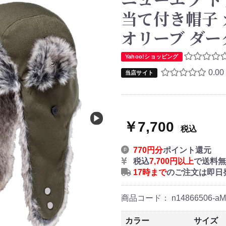
当て付き帽子
オリーブ ダーク
Yahoo!ショッピング
0.00
当店サイト
￥7,700
税込
770円分
ポイント還元
税込
7,700円以上
で送料無
17時まで
のご注文は即日
商品コード：
n14866506-aM-
カラー
サイズ