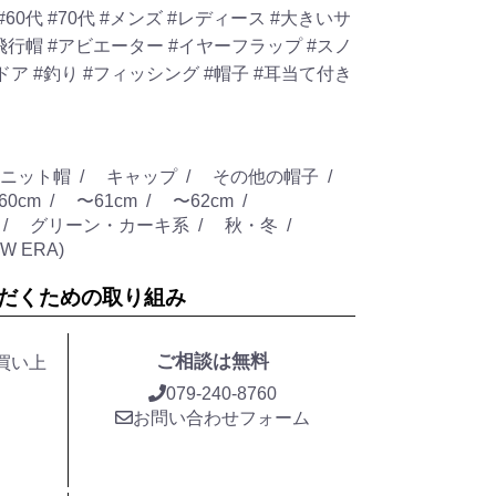
#60代
#70代
#メンズ
#レディース
#大きいサ
飛行帽
#アビエーター
#イヤーフラップ
#スノ
ドア
#釣り
#フィッシング
#帽子
#耳当て付き
ニット帽
キャップ
その他の帽子
60cm
〜61cm
〜62cm
グリーン・カーキ系
秋・冬
W ERA)
だくための取り組み
ご相談は無料
お買い上
079-240-8760
お問い合わせフォーム