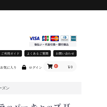
ご利用ガイド
よくあるご質問
お問い合わせ
￥0
0
お気に入り
ログイン
ーズン
race)
上
春・夏
秋・冬
オールシーズン
ラッパー キャップ 耳