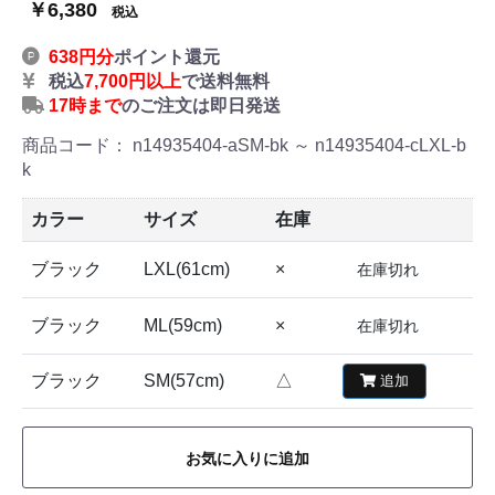
￥6,380
税込
638円分
ポイント還元
税込
7,700円以上
で送料無料
17時まで
のご注文は即日発送
商品コード：
n14935404-aSM-bk ～ n14935404-cLXL-b
k
カラー
サイズ
在庫
ブラック
LXL(61cm)
×
在庫切れ
ブラック
ML(59cm)
×
在庫切れ
ブラック
SM(57cm)
△
追加
お気に入りに追加