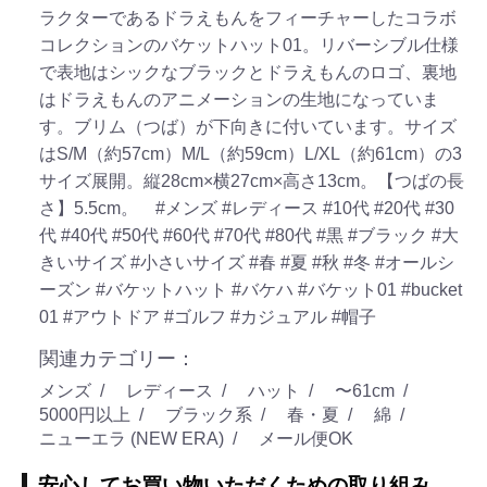
ラクターであるドラえもんをフィーチャーしたコラボ
コレクションのバケットハット01。リバーシブル仕様
で表地はシックなブラックとドラえもんのロゴ、裏地
はドラえもんのアニメーションの生地になっていま
す。ブリム（つば）が下向きに付いています。サイズ
はS/M（約57cm）M/L（約59cm）L/XL（約61cm）の3
サイズ展開。縦28cm×横27cm×高さ13cm。【つばの長
さ】5.5cm。
#メンズ
#レディース
#10代
#20代
#30
代
#40代
#50代
#60代
#70代
#80代
#黒
#ブラック
#大
きいサイズ
#小さいサイズ
#春
#夏
#秋
#冬
#オールシ
ーズン
#バケットハット
#バケハ
#バケット01
#bucket
01
#アウトドア
#ゴルフ
#カジュアル
#帽子
関連カテゴリー：
メンズ
レディース
ハット
〜61cm
5000円以上
ブラック系
春・夏
綿
ニューエラ (NEW ERA)
メール便OK
安心してお買い物いただくための取り組み