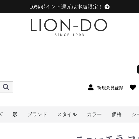
10%ポイント還元は本店限定！
新規会員登録
ズ
形
ブランド
スタイル
カラー
価格
シ
4cm
5cm
6cm
7cm
8cm
9cm
0cm
1cm
2cm
cm以上
ハット
キャップ
ニット帽
キャスケット
ハンチング
ベレー帽
帽子グッズ
その他の帽子
ニューエラ (NEW ERA)
センスオブグレース(Sense of Grace、グレース、g
カンゴール (KANGOL)
ラコステ (LACOSTE)
アディダス (adidas)
ミュールバウアー ( MUHLBAUER)
エディ (edih.)
その他のブランド
メンズ
レディース
キッズ
オレンジ系
イエロー系
ピンク系
パープル系
レッド・ワイン系
ブルー・ネイビー系
グリーン・カーキ系
ブラック系
グレー系
ブラウン系
ベージュ系
ホワイト系
その他
〜1999円
〜2999円
〜3999円
〜4999円
5000円以
ニューエラ コ