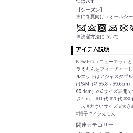
つば7cm
【シーズン】
主に春夏向け（オールシー
※洗濯方法について
アイテム説明
New Era（ニューエラ
ラえもんをフィーチャーした
ルエットはアジャスタブル仕
はS/M（約55.8～59.6cm）
65.4cm）の3サイズ展開で
さ7cm。
#10代
#20代
#3
ース
#大きいサイズ
#大き
#帽子
#ドラえもん
関連カテゴリー：