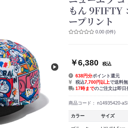
もん 9FIFT
ープリント
0.00
(0件)
￥6,380
税込
638円分
ポイント還元
税込
7,700円以上
で送料無
17時まで
のご注文は即日
商品コード：
n14935420-aS
カラー
サイズ