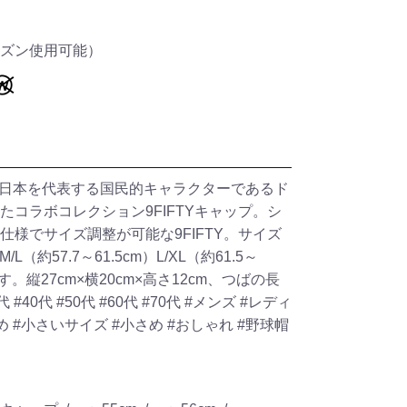
ズン使用可能）
）と日本を代表する国民的キャラクターであるド
コラボコレクション9FIFTYキャップ。シ
様でサイズ調整が可能な9FIFTY。サイズ
M/L（約57.7～61.5cm）L/XL（約61.5～
す。縦27cm×横20cm×高さ12cm、つばの長
0代
#40代
#50代
#60代
#70代
#メンズ
#レディ
め
#小さいサイズ
#小さめ
#おしゃれ
#野球帽