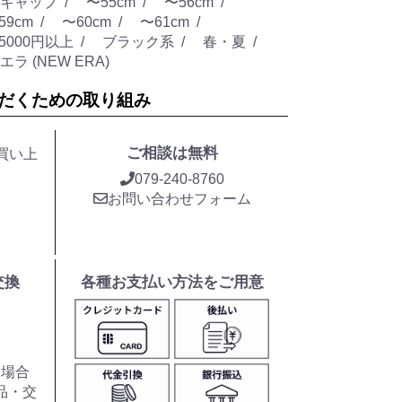
キャップ
〜55cm
〜56cm
59cm
〜60cm
〜61cm
5000円以上
ブラック系
春・夏
ラ (NEW ERA)
だくための取り組み
ご相談は無料
お買い上
079-240-8760
お問い合わせフォーム
交換
各種お支払い方法をご用意
た場合
品・交