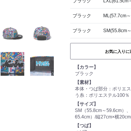
ブラック
LXL(61.5cm
ブラック
ML(57.7cm～
ブラック
SM(55.8cm～
お気に入りに
【カラー】
ブラック
【素材】
本体・つば部分：ポリエステ
う糸：ポリエステル100％
【サイズ】
SM（55.8cm～59.6cm）、
65.4cm）/縦27cm×横20c
【つば】