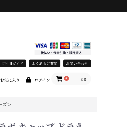
ご利用ガイド
よくあるご質問
お問い合わせ
￥0
0
お気に入り
ログイン
ーズン
race)
上
春・夏
秋・冬
オールシーズン
ラボ キャップ ドラえ