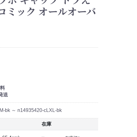
Y コミック オールオーバ
料
発送
M-bk ～ n14935420-cLXL-bk
在庫