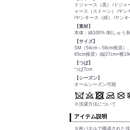
ドジャース（黒） /ドジャ
ャース（ストーン） /ヤン
/ヤンキース（紺） /ヤン
【素材】
本体：綿100% /刺しゅう
【サイズ】
SM（54cm～58cm推奨）
65cm推奨）/縦27cm×横19
【つば】
つば7cm
【シーズン】
オールシーズン可能
※洗濯方法について
アイテム説明
６枚パネルで構成された浅