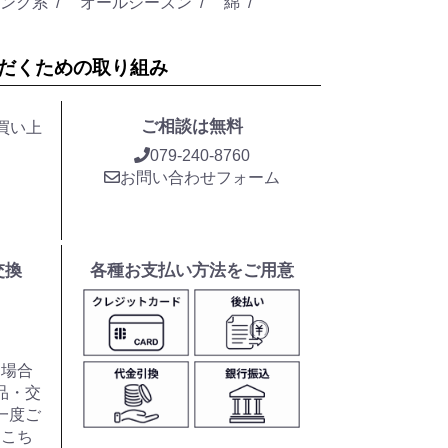
ンク系
オールシーズン
綿
だくための取り組み
ご相談は無料
お買い上
079-240-8760
お問い合わせフォーム
交換
各種お支払い方法をご用意
た場合
品・交
一度ご
はこち