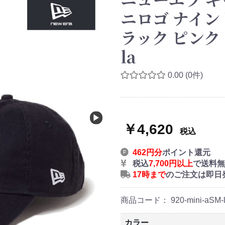
ニロゴ ナイン
ラック ピンク 
la
0.00
(0件)
￥4,620
税込
462円分
ポイント還元
税込
7,700円以上
で送料無
17時まで
のご注文は即日
商品コード：
920-mini-aSM-
カラー