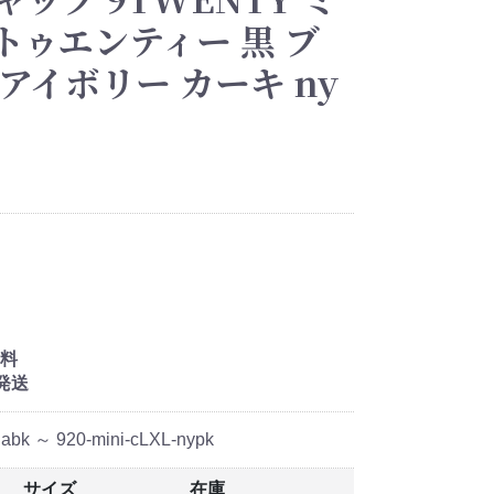
トゥエンティー 黒 ブ
アイボリー カーキ ny
料
発送
labk ～ 920-mini-cLXL-nypk
サイズ
在庫