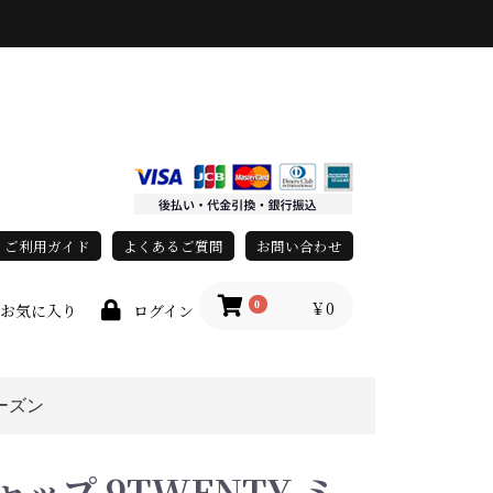
ご利用ガイド
よくあるご質問
お問い合わせ
￥0
0
お気に入り
ログイン
ーズン
race)
上
春・夏
秋・冬
オールシーズン
ップ 9TWENTY ミ