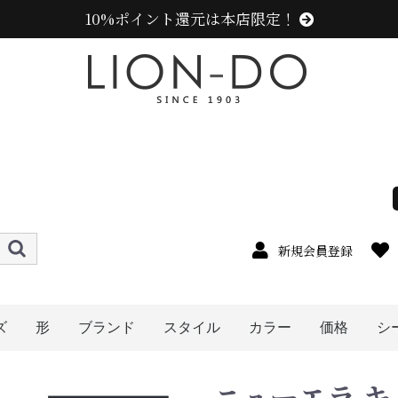
10%ポイント還元は本店限定！
新規会員登録
ズ
形
ブランド
スタイル
カラー
価格
シ
4cm
5cm
6cm
7cm
8cm
9cm
0cm
1cm
2cm
cm以上
ハット
キャップ
ニット帽
キャスケット
ハンチング
ベレー帽
帽子グッズ
その他の帽子
ニューエラ (NEW ERA)
センスオブグレース(Sense of Grace、グレース、g
カンゴール (KANGOL)
ラコステ (LACOSTE)
アディダス (adidas)
ミュールバウアー ( MUHLBAUER)
エディ (edih.)
その他のブランド
メンズ
レディース
キッズ
オレンジ系
イエロー系
ピンク系
パープル系
レッド・ワイン系
ブルー・ネイビー系
グリーン・カーキ系
ブラック系
グレー系
ブラウン系
ベージュ系
ホワイト系
その他
〜1999円
〜2999円
〜3999円
〜4999円
5000円以
ニューエラ キャ