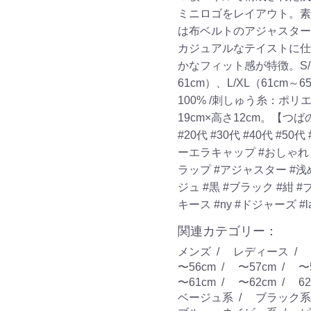
ミニロゴをレイアウト。素
は布ベルトのアジャスター
カジュアルなテイストに仕
かなフィット感が特徴。S/M（
61cm）、L/XL（61c
100% /刺しゅう糸：ポリ
19cm×高さ12cm。【つ
#20代
#30代
#40代
#50代
ーエラキャップ
#おしゃ
ラップ
#アジャスター
#浅
ジュ
#黒
#ブラック
#紺
#
キース
#ny
#ドジャーズ
#
関連カテゴリー：
メンズ
レディース
〜56cm
〜57cm
〜
〜61cm
〜62cm
6
ベージュ系
ブラック系