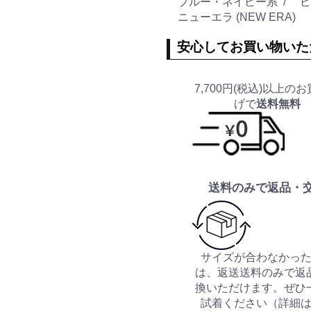
ブルー・ネイビー系
ピ
ニューエラ (NEW ERA)
安心してお買い物いた
7,700円(税込)以上の
げで
送料無料
送料のみで返品・
サイズが合わなかっ
は、返送送料のみで返
換いただけます。ぜひ
試着ください（
詳細