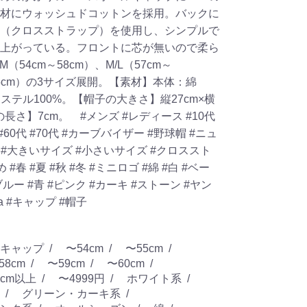
材にウォッシュドコットンを採用。バックに
（クロスストラップ）を使用し、シンプルで
上がっている。フロントに芯が無いので柔ら
54cm～58cm）、M/L（57cm～
m～65cm）の3サイズ展開。【素材】本体：綿
エステル100%。【帽子の大きさ】縦27cm×横
ばの長さ】7cm。
#メンズ
#レディース
#10代
#60代
#70代
#カーブバイザー
#野球帽
#ニュ
れ
#大きいサイズ
#小さいサイズ
#クロススト
め
#春
#夏
#秋
#冬
#ミニロゴ
#綿
#白
#ベー
ブルー
#青
#ピンク
#カーキ
#ストーン
#ヤン
la
#キャップ
#帽子
キャップ
〜54cm
〜55cm
58cm
〜59cm
〜60cm
2cm以上
〜4999円
ホワイト系
グリーン・カーキ系