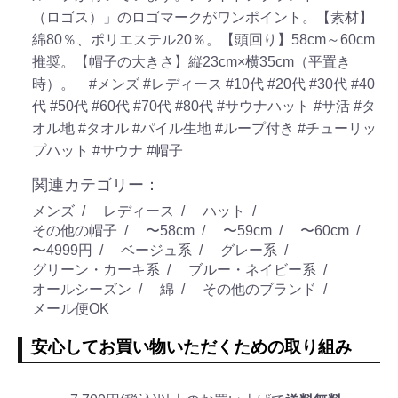
（ロゴス）」のロゴマークがワンポイント。【素材】
綿80％、ポリエステル20％。【頭回り】58cm～60cm
推奨。【帽子の大きさ】縦23cm×横35cm（平置き
時）。
#メンズ
#レディース
#10代
#20代
#30代
#40
代
#50代
#60代
#70代
#80代
#サウナハット
#サ活
#タ
オル地
#タオル
#パイル生地
#ループ付き
#チューリッ
プハット
#サウナ
#帽子
関連カテゴリー：
メンズ
レディース
ハット
その他の帽子
〜58cm
〜59cm
〜60cm
〜4999円
ベージュ系
グレー系
グリーン・カーキ系
ブルー・ネイビー系
オールシーズン
綿
その他のブランド
メール便OK
安心してお買い物いただくための取り組み